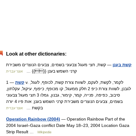
Look at other dictionaries:
קשת בענן
— קשת, חצי מעגל צבעוני בשמים, צבעים הנוצרים משבירת
קרני השמש בענן {{}} …
אוצר עברית
קשת
— 1 v. לקמר, לקשת, לעקם, לשוות צורת קשת, לכופף, לעגל,
לגבנן, לשוות צורת כיפ 2 חלק ממעגל, קו מכופף, כיפוף, עיקול, עקלתון,
סיבוב, כפיפה, פנייה, קמר, קימור, גבנון, גמלו 3 חצי מעגל צבעוני
בשמים, צבעים הנוצרים משבירת קרני השמש בענן; אות פיו 4 יורה
בקשת …
אוצר עברית
Operation Rainbow (2004)
— Operation Rainbow Part of the
2004 Israel–Gaza conflict Date May 18–23, 2004 Location Gaza
Strip Result …
Wikipedia