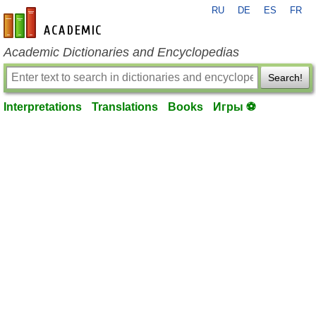
RU
DE
ES
FR
en-academic.com
Academic Dictionaries and Encyclopedias
Search!
Interpretations
Translations
Books
Игры ⚽