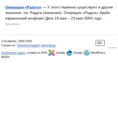
Операция «Радуга»
— У этого термина существуют и другие
значения, см. Радуга (значения). Операция «Радуга» Арабо
израильский конфликт Дата 18 мая – 23 мая 2004 года …
Википедия
© Academic, 2000-2026
18+
Contact us:
Technical Support
,
Advertising
Dictionaries export
, created on PHP,
Joomla,
Drupal,
WordPress,
MODx.